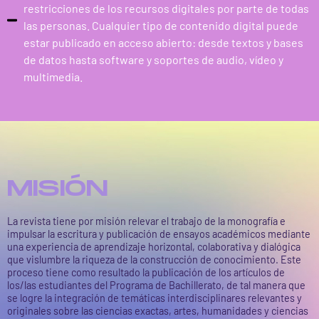
restricciones de los recursos digitales por parte de todas
las personas. Cualquier tipo de contenido digital puede
estar publicado en acceso abierto: desde textos y bases
de datos hasta software y soportes de audio, vídeo y
multimedia.
MISIÓN
La revista tiene por misión relevar el trabajo de la monografía e
impulsar la escritura y publicación de ensayos académicos mediante
una experiencia de aprendizaje horizontal, colaborativa y dialógica
que vislumbre la riqueza de la construcción de conocimiento. Este
proceso tiene como resultado la publicación de los artículos de
los/las estudiantes del Programa de Bachillerato, de tal manera que
se logre la integración de temáticas interdisciplinares relevantes y
originales sobre las ciencias exactas, artes, humanidades y ciencias