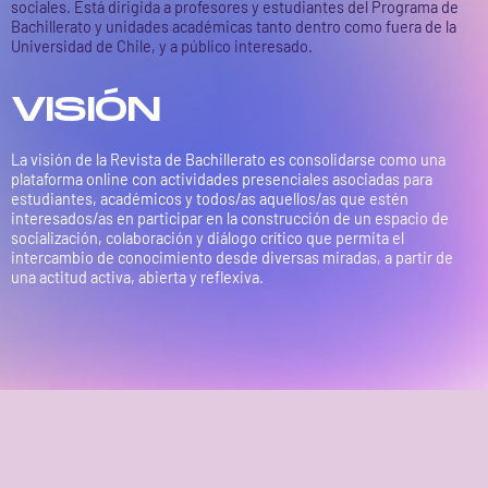
sociales. Está dirigida a profesores y estudiantes del Programa de
Bachillerato y unidades académicas tanto dentro como fuera de la
Universidad de Chile, y a público interesado.
VISIÓN
La visión de la Revista de Bachillerato es consolidarse como una
plataforma online con actividades presenciales asociadas para
estudiantes, académicos y todos/as aquellos/as que estén
interesados/as en participar en la construcción de un espacio de
socialización, colaboración y diálogo crítico que permita el
intercambio de conocimiento desde diversas miradas, a partir de
una actitud activa, abierta y reflexiva.